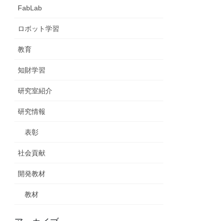
FabLab
ロボット学習
教育
知財学習
研究室紹介
研究情報
表彰
社会貢献
開発教材
教材