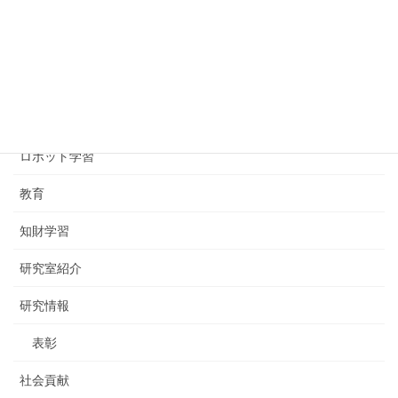
2021年5月10日
カテゴリー
FabLab
ロボット学習
教育
知財学習
研究室紹介
研究情報
表彰
社会貢献